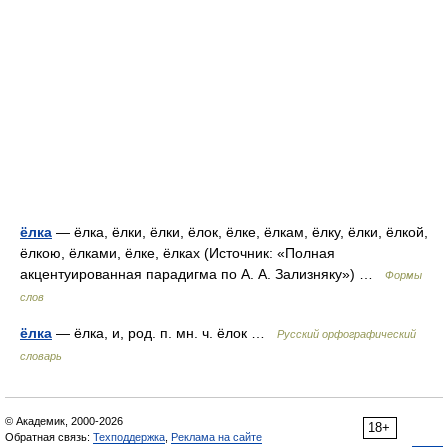
ёлка
— ёлка, ёлки, ёлки, ёлок, ёлке, ёлкам, ёлку, ёлки, ёлкой,
ёлкою, ёлками, ёлке, ёлках (Источник: «Полная
акцентуированная парадигма по А. А. Зализняку») …
Формы
слов
ёлка
— ёлка, и, род. п. мн. ч. ёлок …
Русский орфографический
словарь
© Академик, 2000-2026
18+
Обратная связь:
Техподдержка
,
Реклама на сайте