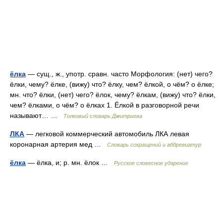
ёлка
— сущ., ж., употр. сравн. часто Морфология: (нет) чего?
ёлки, чему? ёлке, (вижу) что? ёлку, чем? ёлкой, о чём? о ёлке;
мн. что? ёлки, (нет) чего? ёлок, чему? ёлкам, (вижу) что? ёлки,
чем? ёлками, о чём? о ёлках 1. Ёлкой в разговорной речи
называют… …
Толковый словарь Дмитриева
ЛКА
— легковой коммерческий автомобиль ЛКА левая
коронарная артерия мед …
Словарь сокращений и аббревиатур
ёлка
— ёлка, и; р. мн. ёлок …
Русское словесное ударение