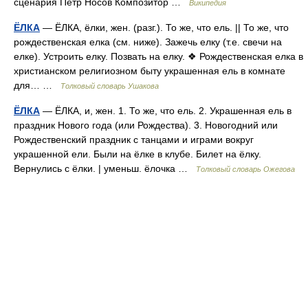
сценария Пётр Носов Композитор …
Википедия
ЁЛКА
— ЁЛКА, ёлки, жен. (разг.). То же, что ель. || То же, что
рождественская елка (см. ниже). Зажечь елку (т.е. свечи на
елке). Устроить елку. Позвать на елку. ❖ Рождественская елка в
христианском религиозном быту украшенная ель в комнате
для… …
Толковый словарь Ушакова
ЁЛКА
— ЁЛКА, и, жен. 1. То же, что ель. 2. Украшенная ель в
праздник Нового года (или Рождества). 3. Новогодний или
Рождественский праздник с танцами и играми вокруг
украшенной ели. Были на ёлке в клубе. Билет на ёлку.
Вернулись с ёлки. | уменьш. ёлочка …
Толковый словарь Ожегова